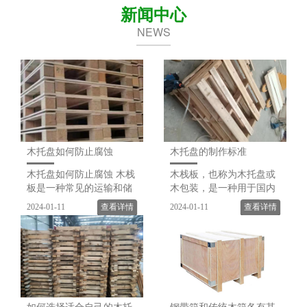
新闻中心
NEWS
木托盘如何防止腐蚀
木托盘的制作标准
木托盘如何防止腐蚀 木栈
木栈板，也称为木托盘或
板是一种常见的运输和储
木包装，是一种用于国内
存货物的工具。由于其暴
外货物运输和储存的重要
2024-01-11
查看详情
2024-01-11
查看详情
露在不同的气候和环境条
物流设备。作为一种常用
件下，容易受到腐蚀。腐
的包装材料，木栈板的质
蚀不仅会降低木栈板的使
量标准是企业与出口国之
用寿命，还可能对货物的
间的桥梁，决定了货物的
质量产生影响。因....
运输安全和顺利。因此，
制....