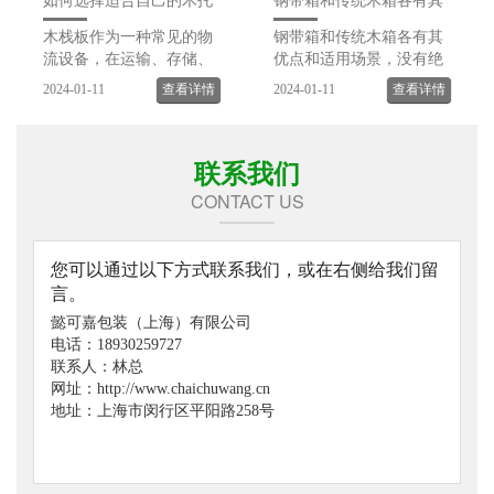
如何选择适合自己的木托
钢带箱和传统木箱各有其
盘
优点和适用场景
木栈板作为一种常见的物
钢带箱和传统木箱各有其
流设备，在运输、存储、
优点和适用场景，没有绝
包装等环节中发挥着重要
对的好坏之分，主要取决
2024-01-11
查看详情
2024-01-11
查看详情
的作用。选择适合自己的
于具体需求。 钢带箱的优
木栈板非常重要，不仅可
点包括： 强度高：由于采
以提高工作效率，还可以
用了高强度的钢材，钢带
联系我们
降低成本和风险。下面将
箱具有很高的承载能....
从木栈板的材质、尺寸....
CONTACT US
您可以通过以下方式联系我们，或在右侧给我们留
言。
懿可嘉包装（上海）有限公司
电话：18930259727
联系人：林总
网址：http://www.chaichuwang.cn
地址：上海市闵行区平阳路258号